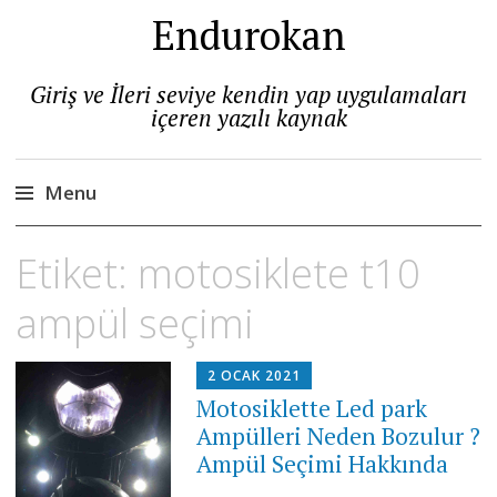
Endurokan
Giriş ve İleri seviye kendin yap uygulamaları
içeren yazılı kaynak
Menu
Skip
Etiket:
motosiklete t10
to
content
ampül seçimi
2 OCAK 2021
Motosiklette Led park
Ampülleri Neden Bozulur ?
Ampül Seçimi Hakkında