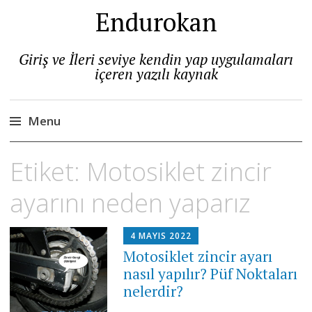
Endurokan
Giriş ve İleri seviye kendin yap uygulamaları
içeren yazılı kaynak
Menu
Skip
Etiket:
Motosiklet zincir
to
content
ayarını neden yaparız
4 MAYIS 2022
Motosiklet zincir ayarı
nasıl yapılır? Püf Noktaları
nelerdir?