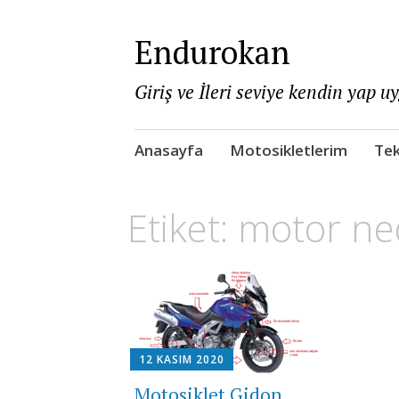
Endurokan
Giriş ve İleri seviye kendin yap u
Skip
Anasayfa
Motosikletlerim
Tek
to
content
Etiket:
motor ned
12 KASIM 2020
Motosiklet Gidon