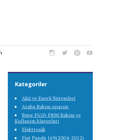
m
Kategoriler
Akü ve Enerji Sistemleri
Araba Bakım onarım
Bmw F650-F800 Bakım ve
Kullanım klavuzları
Elektronik
Fiat Panda 169(2004-2012)