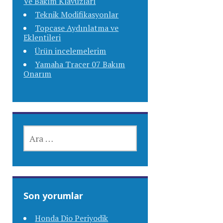
Ve Bakım Klavuzları
Teknik Modifikasyonlar
Topcase Aydınlatma ve
Eklentileri
Ürün incelemelerim
Yamaha Tracer 07 Bakım
Onarım
ARAMA:
Son yorumlar
Honda Dio Periyodik