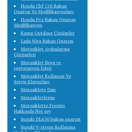
Honda Cbf 150 Bakım
Onarım Ve Modifikasyonları
Honda Pcx Bakım Onarım
Modifikasyon
Kamp Outdoor Çözümler
Lada Niva Bakım Onarım
Motosiklet Aydınlatma
Çözümleri
Motosiklet Boya ve
restorasyon İşleri
Motosiklet Kullanım Ve
Servis Klavuzları
Motosiklete Dair
Motosikletlerim
Motosiklette Frenler
Hakkında Her şey
Suzuki DL650 bakım onarım
Suzuki V-strom Kullanma