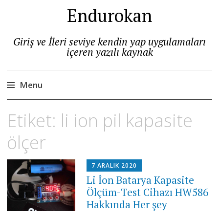
Endurokan
Giriş ve İleri seviye kendin yap uygulamaları
içeren yazılı kaynak
Menu
Skip
Etiket:
li ion pil kapasite
to
content
ölçer
7 ARALIK 2020
Li İon Batarya Kapasite
Ölçüm-Test Cihazı HW586
Hakkında Her şey