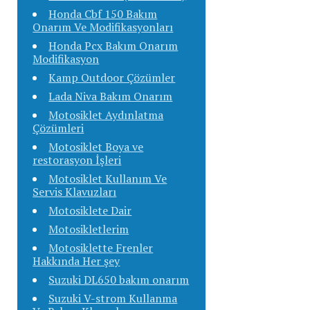
Honda Cbf 150 Bakım
Onarım Ve Modifikasyonları
Honda Pcx Bakım Onarım
Modifikasyon
Kamp Outdoor Çözümler
Lada Niva Bakım Onarım
Motosiklet Aydınlatma
Çözümleri
Motosiklet Boya ve
restorasyon İşleri
Motosiklet Kullanım Ve
Servis Klavuzları
Motosiklete Dair
Motosikletlerim
Motosiklette Frenler
Hakkında Her şey
Suzuki DL650 bakım onarım
Suzuki V-strom Kullanma