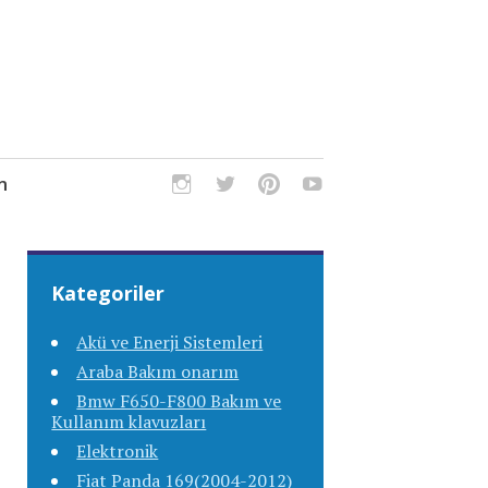
m
Kategoriler
Akü ve Enerji Sistemleri
Araba Bakım onarım
Bmw F650-F800 Bakım ve
Kullanım klavuzları
Elektronik
Fiat Panda 169(2004-2012)