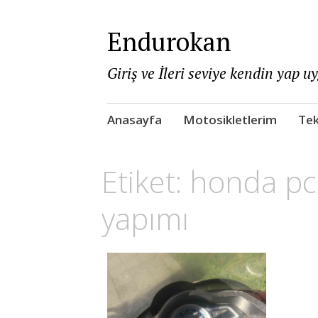
Endurokan
Giriş ve İleri seviye kendin yap u
Skip
Anasayfa
Motosikletlerim
Tek
to
content
Etiket:
honda pcx
yapımı