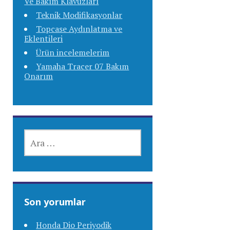
Ve Bakım Klavuzları
Teknik Modifikasyonlar
Topcase Aydınlatma ve
Eklentileri
Ürün incelemelerim
Yamaha Tracer 07 Bakım
Onarım
ARAMA:
Son yorumlar
Honda Dio Periyodik