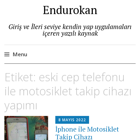
Endurokan
Giriş ve İleri seviye kendin yap uygulamaları
içeren yazılı kaynak
Menu
Skip
Etiket:
eski cep telefonu
to
content
ile motosiklet takip cihazı
yapımı
8 MAYIS 2022
İphone ile Motosiklet
Takip Cihazı