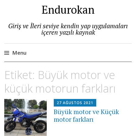
Endurokan
Giriş ve İleri seviye kendin yap uygulamaları
içeren yazılı kaynak
Menu
Skip
Etiket:
Büyük motor ve
to
content
küçük motorun farkları
27 AĞUSTOS 2021
Büyük motor ve Küçük
motor farkları