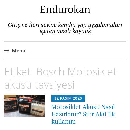
Endurokan
Giriş ve İleri seviye kendin yap uygulamaları
içeren yazılı kaynak
Menu
Skip
Etiket:
Bosch Motosiklet
to
content
aküsü tavsiyesi
22 KASIM 2020
Motosiklet Aküsü Nasıl
Hazırlanır? Sıfır Akü İlk
kullanım