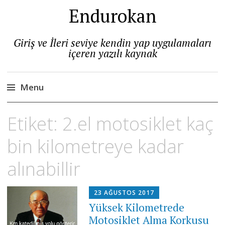
Endurokan
Giriş ve İleri seviye kendin yap uygulamaları
içeren yazılı kaynak
Menu
Skip
Etiket:
2.el motosiklet kaç
to
content
bin kilometreye kadar
alınabillir
23 AĞUSTOS 2017
Yüksek Kilometrede
Motosiklet Alma Korkusu