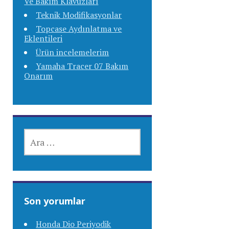
Ve Bakım Klavuzları
Teknik Modifikasyonlar
Topcase Aydınlatma ve
Eklentileri
Ürün incelemelerim
Yamaha Tracer 07 Bakım
Onarım
ARAMA:
Son yorumlar
Honda Dio Periyodik