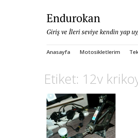
Endurokan
Giriş ve İleri seviye kendin yap u
Skip
Anasayfa
Motosikletlerim
Tek
to
content
Etiket:
12v kriko