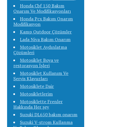
Honda Cbf 150 Bakım
Onarım Ve Modifikasyonları
Honda Pcx Bakım Onarım
Modifikasyon
Kamp Outdoor Çözümler
Lada Niva Bakım Onarım
Motosiklet Aydınlatma
Çözümleri
Motosiklet Boya ve
restorasyon İşleri
Motosiklet Kullanım Ve
Servis Klavuzları
Motosiklete Dair
Motosikletlerim
Motosiklette Frenler
Hakkında Her şey
Suzuki DL650 bakım onarım
Suzuki V-strom Kullanma