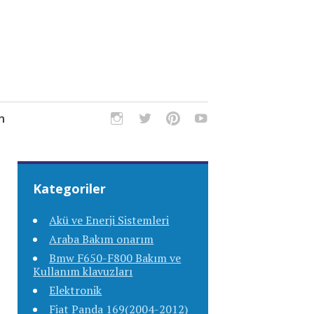
m
Kategoriler
Akü ve Enerji Sistemleri
Araba Bakım onarım
Bmw F650-F800 Bakım ve
Kullanım klavuzları
Elektronik
Fiat Panda 169(2004-2012)