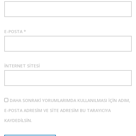
E-POSTA
*
İNTERNET SITESI
DAHA SONRAKI YORUMLARIMDA KULLANILMASI IÇIN ADIM,
E-POSTA ADRESIM VE SITE ADRESIM BU TARAYICIYA
KAYDEDILSIN.