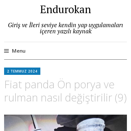
Endurokan
Giriş ve İleri seviye kendin yap uygulamaları
içeren yazılı kaynak
Menu
Skip
to
2 TEMMUZ 2024
content
Fiat panda Ön porya ve
rulman nasıl değiştirilir (9)