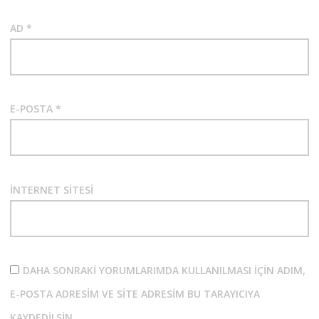
AD
*
E-POSTA
*
İNTERNET SITESI
DAHA SONRAKI YORUMLARIMDA KULLANILMASI IÇIN ADIM,
E-POSTA ADRESIM VE SITE ADRESIM BU TARAYICIYA
KAYDEDILSIN.