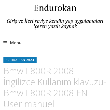
Endurokan
Giriş ve İleri seviye kendin yap uygulamaları
içeren yazılı kaynak
Menu
Skip
to
13 HAZIRAN 2024
content
Bmw F800R 2008
İngilizce Kullanım klavuzu-
Bmw F800R 2008 EN
User manuel