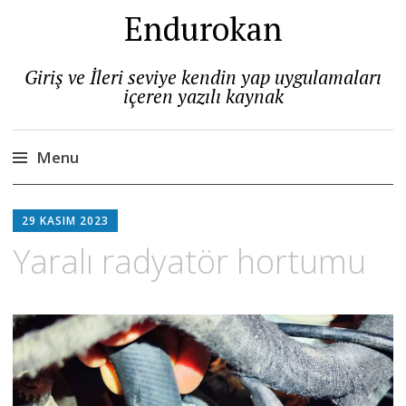
Endurokan
Giriş ve İleri seviye kendin yap uygulamaları
içeren yazılı kaynak
Menu
Skip
to
29 KASIM 2023
content
Yaralı radyatör hortumu