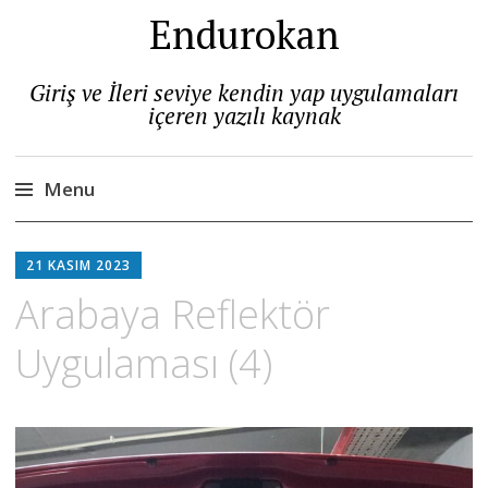
Endurokan
Giriş ve İleri seviye kendin yap uygulamaları
içeren yazılı kaynak
Menu
Skip
to
21 KASIM 2023
content
Arabaya Reflektör
Uygulaması (4)