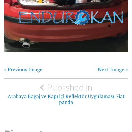
« Previous Image
Next Image »
Yazı
Published in
gezinmesi
Arabaya Bagaj ve Kapı içi Reflektör Uygulaması-Fiat
panda