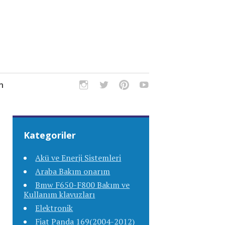
m
Kategoriler
Akü ve Enerji Sistemleri
Araba Bakım onarım
Bmw F650-F800 Bakım ve
Kullanım klavuzları
Elektronik
Fiat Panda 169(2004-2012)