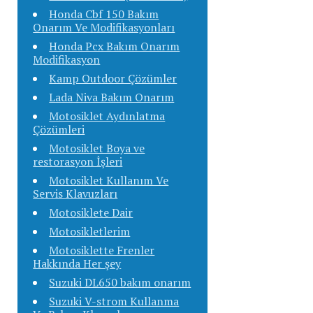
Honda Cbf 150 Bakım
Onarım Ve Modifikasyonları
Honda Pcx Bakım Onarım
Modifikasyon
Kamp Outdoor Çözümler
Lada Niva Bakım Onarım
Motosiklet Aydınlatma
Çözümleri
Motosiklet Boya ve
restorasyon İşleri
Motosiklet Kullanım Ve
Servis Klavuzları
Motosiklete Dair
Motosikletlerim
Motosiklette Frenler
Hakkında Her şey
Suzuki DL650 bakım onarım
Suzuki V-strom Kullanma