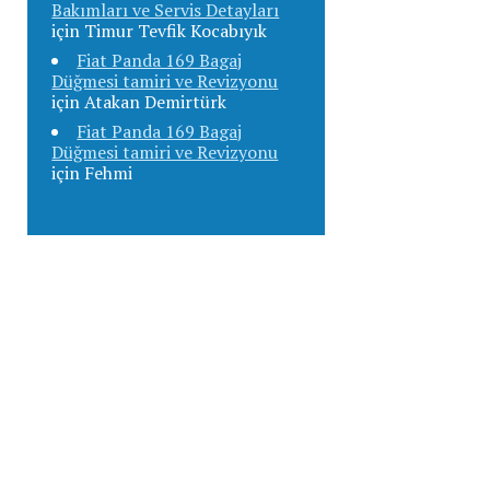
Bakımları ve Servis Detayları
için
Timur Tevfik Kocabıyık
Fiat Panda 169 Bagaj
Düğmesi tamiri ve Revizyonu
için
Atakan Demirtürk
Fiat Panda 169 Bagaj
Düğmesi tamiri ve Revizyonu
için
Fehmi