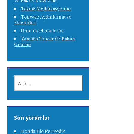
Ve Bakım Klavuzları
Teknik Modifikasyonlar
Topcase Aydınlatma ve
Eklentileri
Ürün incelemelerim
Yamaha Tracer 07 Bakım
Onarım
ARAMA:
Son yorumlar
Honda Dio Periyodik