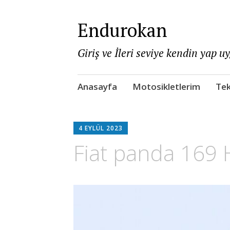
Endurokan
Giriş ve İleri seviye kendin yap u
Skip
Anasayfa
Motosikletlerim
Tek
to
content
4 EYLÜL 2023
Fiat panda 169 