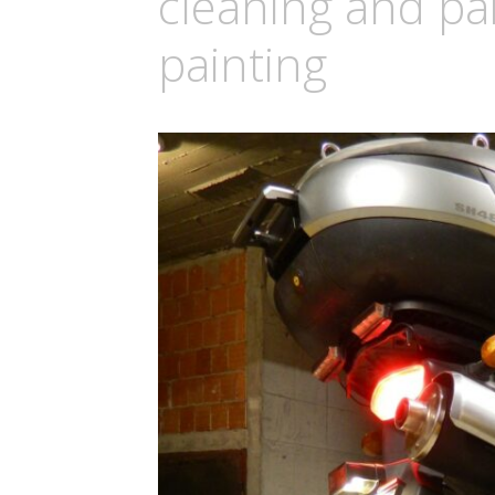
cleaning and pa
painting