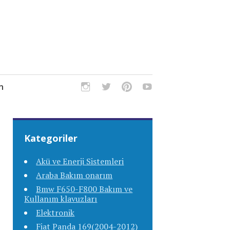
m
Kategoriler
Akü ve Enerji Sistemleri
Araba Bakım onarım
Bmw F650-F800 Bakım ve
Kullanım klavuzları
Elektronik
Fiat Panda 169(2004-2012)