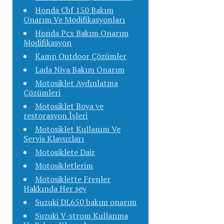
Honda Cbf 150 Bakım
Onarım Ve Modifikasyonları
Honda Pcx Bakım Onarım
Modifikasyon
Kamp Outdoor Çözümler
Lada Niva Bakım Onarım
Motosiklet Aydınlatma
Çözümleri
Motosiklet Boya ve
restorasyon İşleri
Motosiklet Kullanım Ve
Servis Klavuzları
Motosiklete Dair
Motosikletlerim
Motosiklette Frenler
Hakkında Her şey
Suzuki DL650 bakım onarım
Suzuki V-strom Kullanma