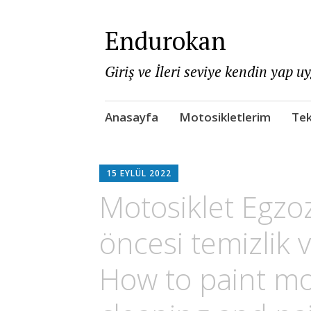
Endurokan
Giriş ve İleri seviye kendin yap u
Skip
Anasayfa
Motosikletlerim
Tek
to
content
15 EYLÜL 2022
Motosiklet Egzo
öncesi temizlik 
How to paint mo