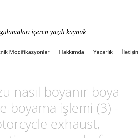
ygulamaları içeren yazılı kaynak
nik Modifikasyonlar
Hakkımda
Yazarlık
İletişi
zu nasıl boyanır boya
ve boyama işlemi (3) -
torcycle exhaust,