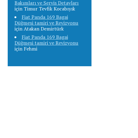
Bakımları ve Servis Detayları
için
Timur Tevfik Kocabıyık
Fiat Panda 169 Bagaj
Düğmesi tamiri ve Revizyonu
için
Atakan Demirtürk
Fiat Panda 169 Bagaj
Düğmesi tamiri ve Revizyonu
için
Fehmi