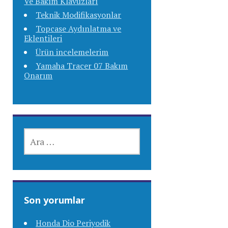
Ve Bakım Klavuzları
Teknik Modifikasyonlar
Topcase Aydınlatma ve
Eklentileri
Ürün incelemelerim
Yamaha Tracer 07 Bakım
Onarım
ARAMA:
Son yorumlar
Honda Dio Periyodik