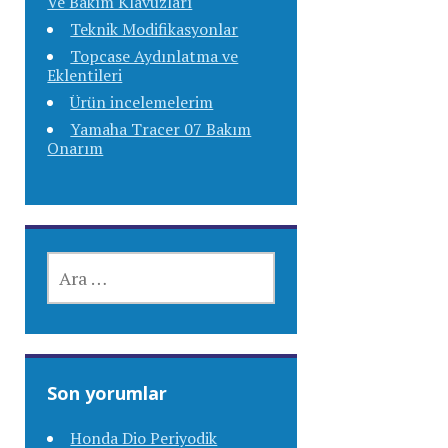
Ve Bakım Klavuzları
Teknik Modifikasyonlar
Topcase Aydınlatma ve
Eklentileri
Ürün incelemelerim
Yamaha Tracer 07 Bakım
Onarım
ARAMA:
Son yorumlar
Honda Dio Periyodik