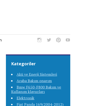
m
Kategoriler
Akü ve Enerji Sistemleri
Araba Bakım onarım
Bmw F650-F800 Bakım ve
Kullanım klavuzları
Elektronik
Fiat Panda 169(2004-2012)