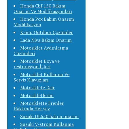
Honda Cbf 150 Bakım
Onarım Ve Modifikasyonları
Honda Pcx Bakım Onarım
Modifikasyon
Kamp Outdoor Çözümler
Lada Niva Bakım Onarım
Motosiklet Aydınlatma
Çözümleri
Motosiklet Boya ve
restorasyon İşleri
Motosiklet Kullanım Ve
Servis Klavuzları
Motosiklete Dair
Motosikletlerim
Motosiklette Frenler
Hakkında Her şey
Suzuki DL650 bakım onarım
Suzuki V-strom Kullanma