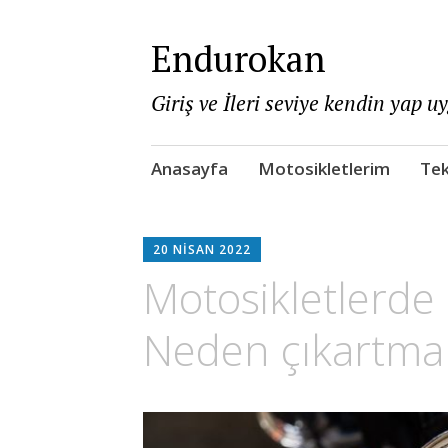
Endurokan
Giriş ve İleri seviye kendin yap u
Skip
Anasayfa
Motosikletlerim
Tek
to
content
20 NISAN 2022
Motosikletlerde
Neden çıkartmam