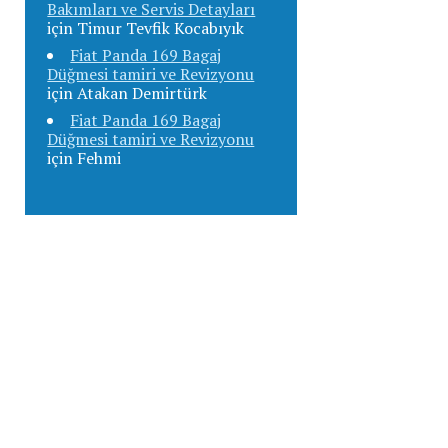
Bakımları ve Servis Detayları
için
Timur Tevfik Kocabıyık
Fiat Panda 169 Bagaj
Düğmesi tamiri ve Revizyonu
için
Atakan Demirtürk
Fiat Panda 169 Bagaj
Düğmesi tamiri ve Revizyonu
için
Fehmi