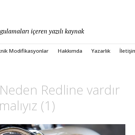
ygulamaları içeren yazılı kaynak
nik Modifikasyonlar
Hakkımda
Yazarlık
İletişi
 Neden Redline vardır
alıyız (1)