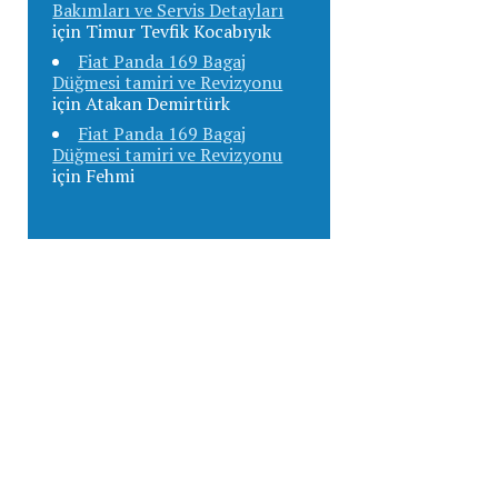
Bakımları ve Servis Detayları
için
Timur Tevfik Kocabıyık
Fiat Panda 169 Bagaj
Düğmesi tamiri ve Revizyonu
için
Atakan Demirtürk
Fiat Panda 169 Bagaj
Düğmesi tamiri ve Revizyonu
için
Fehmi