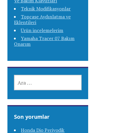
Ve Bakım Klavuzları
Teknik Modifikasyonlar
Topcase Aydınlatma ve
Eklentileri
Ürün incelemelerim
Yamaha Tracer 07 Bakım
Onarım
ARAMA:
Son yorumlar
Honda Dio Periyodik