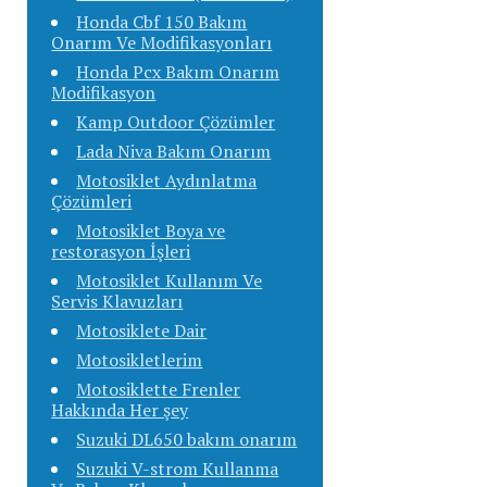
Honda Cbf 150 Bakım
Onarım Ve Modifikasyonları
Honda Pcx Bakım Onarım
Modifikasyon
Kamp Outdoor Çözümler
Lada Niva Bakım Onarım
Motosiklet Aydınlatma
Çözümleri
Motosiklet Boya ve
restorasyon İşleri
Motosiklet Kullanım Ve
Servis Klavuzları
Motosiklete Dair
Motosikletlerim
Motosiklette Frenler
Hakkında Her şey
Suzuki DL650 bakım onarım
Suzuki V-strom Kullanma