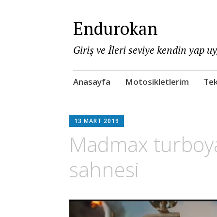
Endurokan
Giriş ve İleri seviye kendin yap u
Skip
Anasayfa
Motosikletlerim
Tek
to
content
13 MART 2019
Madmax turboya
sahnesi