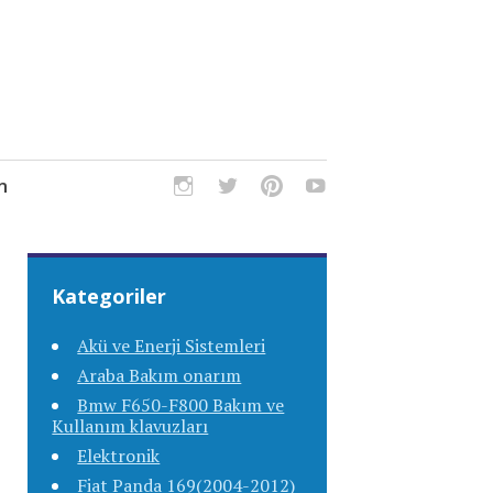
m
Kategoriler
Akü ve Enerji Sistemleri
Araba Bakım onarım
Bmw F650-F800 Bakım ve
Kullanım klavuzları
Elektronik
Fiat Panda 169(2004-2012)