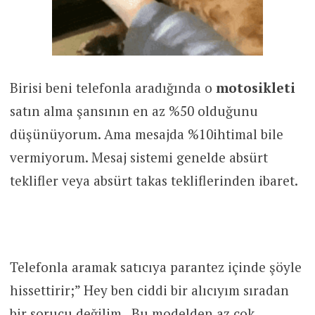
Birisi beni telefonla aradığında o
motosikleti
satın alma şansının en az %50 olduğunu
düşünüyorum. Ama mesajda %10ihtimal bile
vermiyorum. Mesaj sistemi genelde absürt
teklifler veya absürt takas tekliflerinden ibaret.
Telefonla aramak satıcıya parantez içinde şöyle
hissettirir;” Hey ben ciddi bir alıcıyım sıradan
bir sorucu değilim. Bu modelden az çok