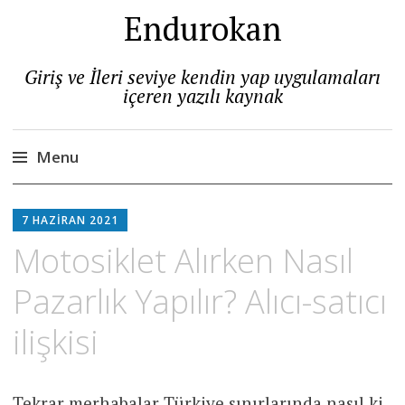
Endurokan
Giriş ve İleri seviye kendin yap uygulamaları
içeren yazılı kaynak
Menu
Skip
to
7 HAZIRAN 2021
content
Motosiklet Alırken Nasıl
Pazarlık Yapılır? Alıcı-satıcı
ilişkisi
Tekrar merhabalar Türkiye sınırlarında nasıl ki