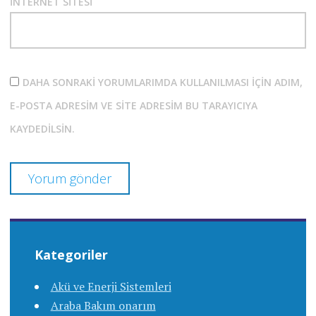
İNTERNET SITESI
DAHA SONRAKI YORUMLARIMDA KULLANILMASI IÇIN ADIM,
E-POSTA ADRESIM VE SITE ADRESIM BU TARAYICIYA
KAYDEDILSIN.
Kategoriler
Akü ve Enerji Sistemleri
Araba Bakım onarım