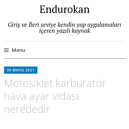
Endurokan
Giriş ve İleri seviye kendin yap uygulamaları
içeren yazılı kaynak
Menu
Skip
to
30 MAYIS 2021
content
Motosiklet karbüratör
hava ayar vidası
nerededir