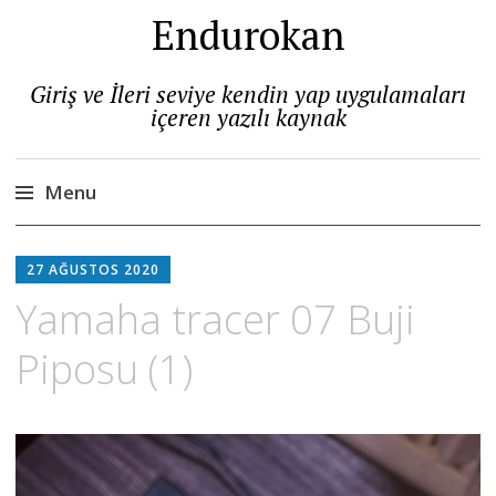
Endurokan
Giriş ve İleri seviye kendin yap uygulamaları
içeren yazılı kaynak
Menu
Skip
to
27 AĞUSTOS 2020
content
Yamaha tracer 07 Buji
Piposu (1)