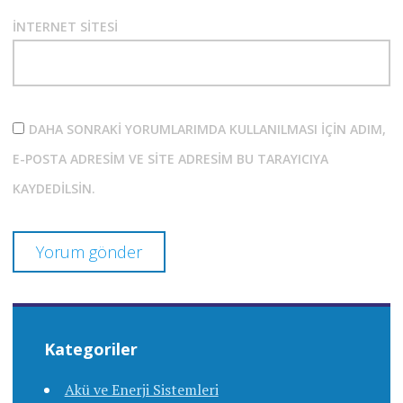
İNTERNET SITESI
DAHA SONRAKI YORUMLARIMDA KULLANILMASI IÇIN ADIM,
E-POSTA ADRESIM VE SITE ADRESIM BU TARAYICIYA
KAYDEDILSIN.
Kategoriler
Akü ve Enerji Sistemleri