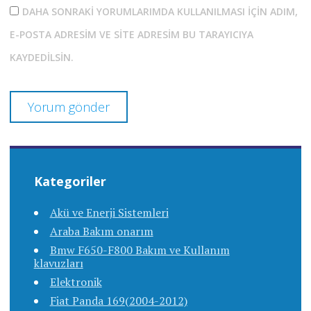
DAHA SONRAKI YORUMLARIMDA KULLANILMASI IÇIN ADIM,
E-POSTA ADRESIM VE SITE ADRESIM BU TARAYICIYA
KAYDEDILSIN.
Kategoriler
Akü ve Enerji Sistemleri
Araba Bakım onarım
Bmw F650-F800 Bakım ve Kullanım
klavuzları
Elektronik
Fiat Panda 169(2004-2012)