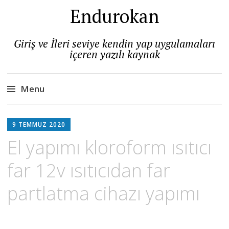
Endurokan
Giriş ve İleri seviye kendin yap uygulamaları
içeren yazılı kaynak
Menu
Skip
to
9 TEMMUZ 2020
content
El yapımı kloroform ısıtıcı
far 12v ısıtıcıdan far
partlatma cihazı yapımı