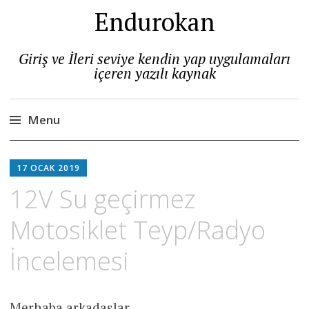
Endurokan
Giriş ve İleri seviye kendin yap uygulamaları
içeren yazılı kaynak
Menu
Skip
to
17 OCAK 2019
content
12V Su geçirmez
Motosiklet Teyp/Radyo
İncelemesi
Merhaba arkadaşlar