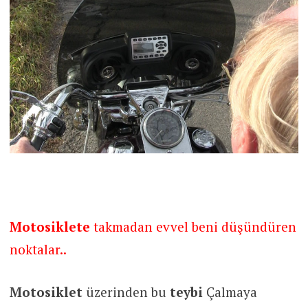
Motosiklete
takmadan evvel beni düşündüren
noktalar..
Motosiklet
üzerinden bu
teybi
Çalmaya