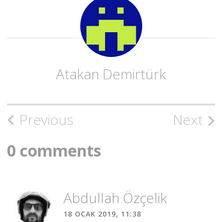
Atakan Demirtürk
Post
Previous
Next
navigation
0 comments
Abdullah Özçelik
18 OCAK 2019, 11:38