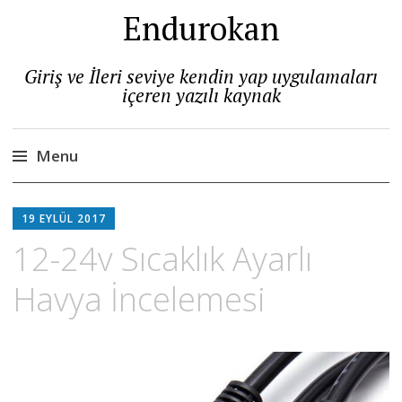
Endurokan
Giriş ve İleri seviye kendin yap uygulamaları
içeren yazılı kaynak
Menu
Skip
to
19 EYLÜL 2017
content
12-24v Sıcaklık Ayarlı
Havya İncelemesi