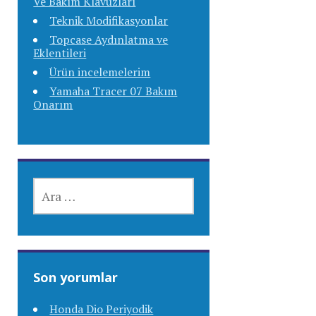
Ve Bakım Klavuzları
Teknik Modifikasyonlar
Topcase Aydınlatma ve
Eklentileri
Ürün incelemelerim
Yamaha Tracer 07 Bakım
Onarım
ARAMA:
Son yorumlar
Honda Dio Periyodik