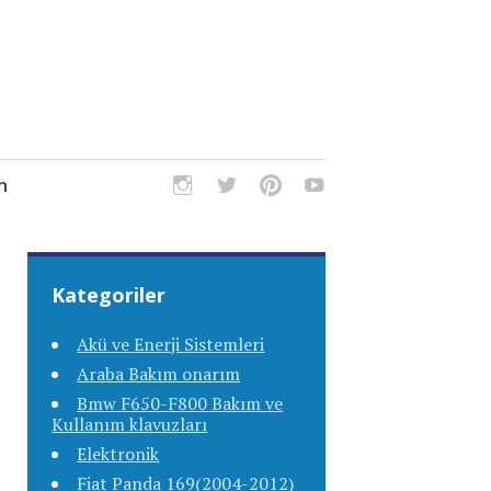
m
Kategoriler
Akü ve Enerji Sistemleri
Araba Bakım onarım
Bmw F650-F800 Bakım ve
Kullanım klavuzları
Elektronik
Fiat Panda 169(2004-2012)