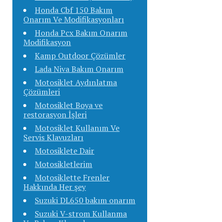
Honda Cbf 150 Bakım
Onarım Ve Modifikasyonları
Honda Pcx Bakım Onarım
Modifikasyon
Kamp Outdoor Çözümler
Lada Niva Bakım Onarım
Motosiklet Aydınlatma
Çözümleri
Motosiklet Boya ve
restorasyon İşleri
Motosiklet Kullanım Ve
Servis Klavuzları
Motosiklete Dair
Motosikletlerim
Motosiklette Frenler
Hakkında Her şey
Suzuki DL650 bakım onarım
Suzuki V-strom Kullanma