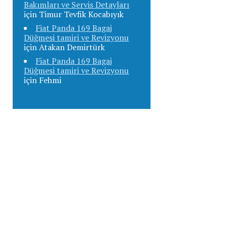
Bakımları ve Servis Detayları
için
Timur Tevfik Kocabıyık
Fiat Panda 169 Bagaj
Düğmesi tamiri ve Revizyonu
için
Atakan Demirtürk
Fiat Panda 169 Bagaj
Düğmesi tamiri ve Revizyonu
için
Fehmi