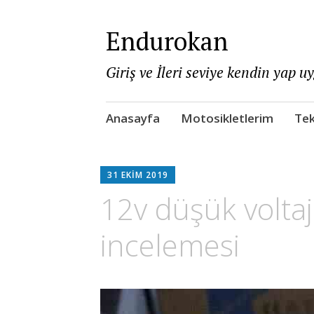
Endurokan
Giriş ve İleri seviye kendin yap u
Skip
Anasayfa
Motosikletlerim
Tek
to
content
31 EKIM 2019
12v düşük voltaj
incelemesi