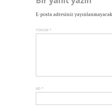
Bir yanıt yazın
E-posta adresiniz yayınlanmayacak
YORUM
*
AD
*