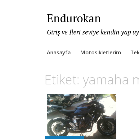
Endurokan
Giriş ve İleri seviye kendin yap u
Skip
Anasayfa
Motosikletlerim
Tek
to
content
Etiket:
yamaha mt