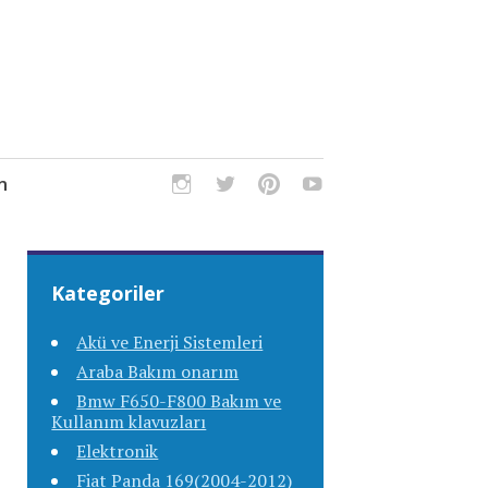
m
Kategoriler
Akü ve Enerji Sistemleri
Araba Bakım onarım
Bmw F650-F800 Bakım ve
Kullanım klavuzları
Elektronik
Fiat Panda 169(2004-2012)