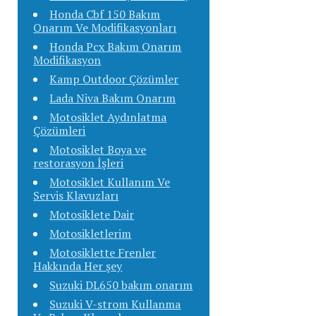
Honda Cbf 150 Bakım
Onarım Ve Modifikasyonları
Honda Pcx Bakım Onarım
Modifikasyon
Kamp Outdoor Çözümler
Lada Niva Bakım Onarım
Motosiklet Aydınlatma
Çözümleri
Motosiklet Boya ve
restorasyon İşleri
Motosiklet Kullanım Ve
Servis Klavuzları
Motosiklete Dair
Motosikletlerim
Motosiklette Frenler
Hakkında Her şey
Suzuki DL650 bakım onarım
Suzuki V-strom Kullanma