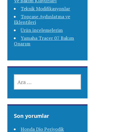
Ve Bakım Klavuzları
Teknik Modifikasyonlar
Topcase Aydınlatma ve
Eklentileri
Ürün incelemelerim
Yamaha Tracer 07 Bakım
Onarım
ARAMA:
Son yorumlar
Honda Dio Periyodik