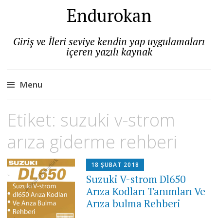
Endurokan
Giriş ve İleri seviye kendin yap uygulamaları
içeren yazılı kaynak
Menu
Skip
Etiket:
suzuki v-strom
to
content
arıza giderme rehberi
18 ŞUBAT 2018
Suzuki V-strom Dl650
Arıza Kodları Tanımları Ve
Arıza bulma Rehberi