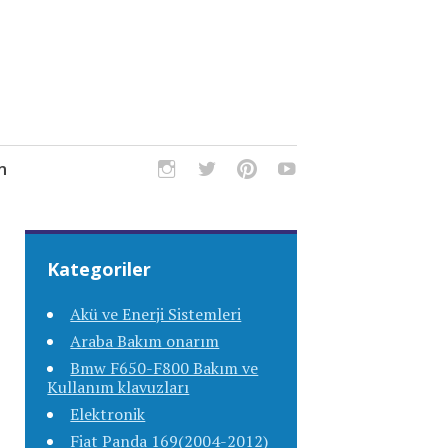
m
Kategoriler
Akü ve Enerji Sistemleri
Araba Bakım onarım
Bmw F650-F800 Bakım ve
Kullanım klavuzları
Elektronik
Fiat Panda 169(2004-2012)