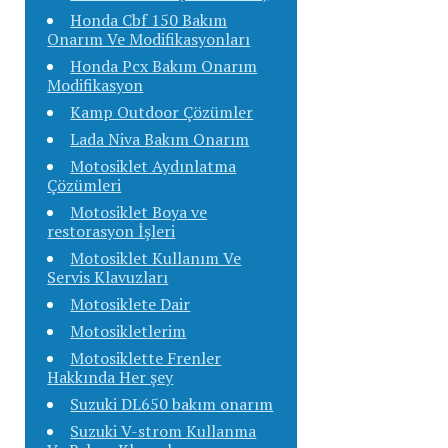
Honda Cbf 150 Bakım
Onarım Ve Modifikasyonları
Honda Pcx Bakım Onarım
Modifikasyon
Kamp Outdoor Çözümler
Lada Niva Bakım Onarım
Motosiklet Aydınlatma
Çözümleri
Motosiklet Boya ve
restorasyon İşleri
Motosiklet Kullanım Ve
Servis Klavuzları
Motosiklete Dair
Motosikletlerim
Motosiklette Frenler
Hakkında Her şey
Suzuki DL650 bakım onarım
Suzuki V-strom Kullanma