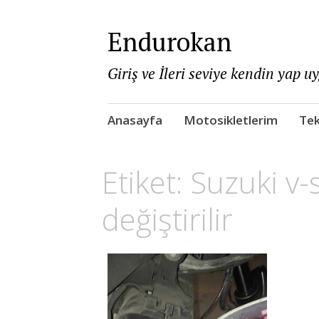
Endurokan
Giriş ve İleri seviye kendin yap u
Skip
Anasayfa
Motosikletlerim
Tek
to
content
Etiket:
Suzuki v-s
değiştirilir