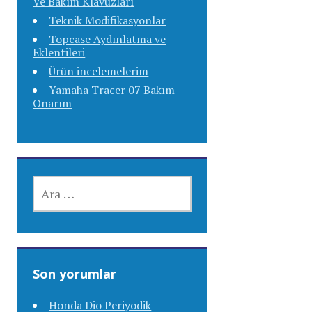
Ve Bakım Klavuzları
Teknik Modifikasyonlar
Topcase Aydınlatma ve
Eklentileri
Ürün incelemelerim
Yamaha Tracer 07 Bakım
Onarım
ARAMA:
Son yorumlar
Honda Dio Periyodik