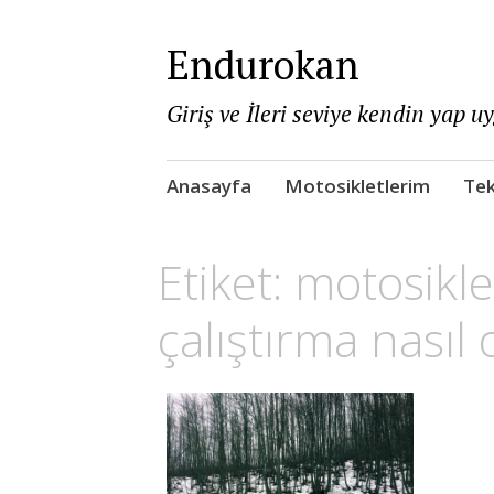
Endurokan
Giriş ve İleri seviye kendin yap u
Skip
Anasayfa
Motosikletlerim
Tek
to
content
Etiket:
motosikle
çalıştırma nasıl 