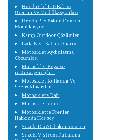
Honda Cbf 150 Bakım
Onarım Ve Modifikasyonları
Honda Pcx Bakım Onarım
Modifikasyon
Kamp Outdoor Çözümler
Lada Niva Bakım Onarım
Motosiklet Aydınlatma
Çözümleri
Motosiklet Boya ve
restorasyon İşleri
Motosiklet Kullanım Ve
Servis Klavuzları
Motosiklete Dair
Motosikletlerim
Motosiklette Frenler
Hakkında Her şey
Suzuki DL650 bakım onarım
Suzuki V-strom Kullanma