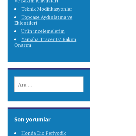
Ve Bakım Klavuzları
Teknik Modifikasyonlar
Topcase Aydınlatma ve
Eklentileri
Ürün incelemelerim
Yamaha Tracer 07 Bakım
Onarım
ARAMA:
Son yorumlar
Honda Dio Periyodik