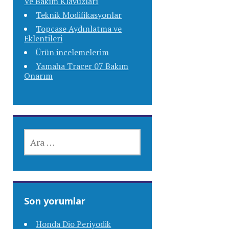
Ve Bakım Klavuzları
Teknik Modifikasyonlar
Topcase Aydınlatma ve
Eklentileri
Ürün incelemelerim
Yamaha Tracer 07 Bakım
Onarım
ARAMA:
Son yorumlar
Honda Dio Periyodik