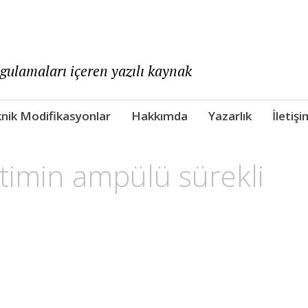
ygulamaları içeren yazılı kaynak
nik Modifikasyonlar
Hakkımda
Yazarlık
İletişi
timin ampülü sürekli