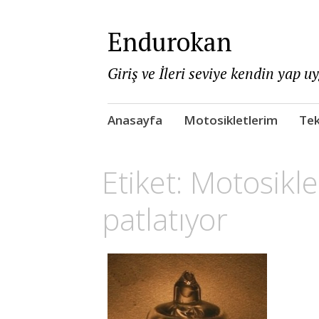
Endurokan
Giriş ve İleri seviye kendin yap u
Skip
Anasayfa
Motosikletlerim
Tek
to
content
Etiket:
Motosikle
patlatıyor