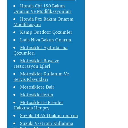
Honda Cbf 150 Bakım
Onarım Ve Modifikasyonları
Honda Pcx Bakım Onarım
Modifikasyon
Kamp Outdoor Çözümler
Lada Niva Bakım Onarım
Motosiklet Aydınlatma
Çözümleri
Motosiklet Boya ve
restorasyon İşleri
Motosiklet Kullanım Ve
Servis Klavuzları
Motosiklete Dair
Motosikletlerim
Motosiklette Frenler
Hakkında Her şey
Suzuki DL650 bakım onarım
Suzuki V-strom Kullanma