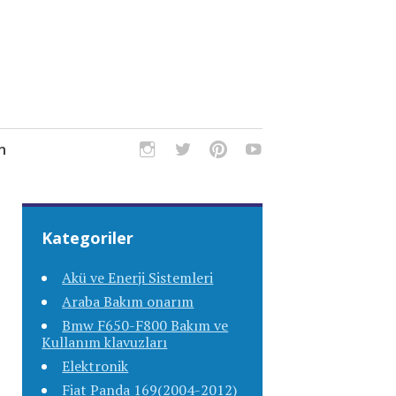
m
Kategoriler
Akü ve Enerji Sistemleri
Araba Bakım onarım
Bmw F650-F800 Bakım ve
Kullanım klavuzları
Elektronik
Fiat Panda 169(2004-2012)