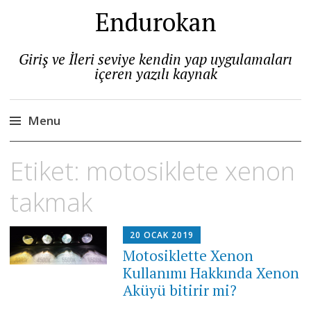
Endurokan
Giriş ve İleri seviye kendin yap uygulamaları
içeren yazılı kaynak
Menu
Skip
Etiket:
motosiklete xenon
to
content
takmak
20 OCAK 2019
Motosiklette Xenon
Kullanımı Hakkında Xenon
Aküyü bitirir mi?