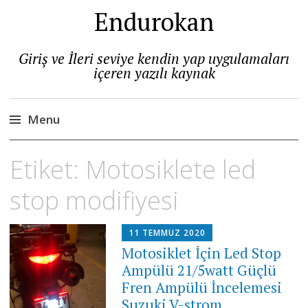
Endurokan
Giriş ve İleri seviye kendin yap uygulamaları
içeren yazılı kaynak
Menu
Skip
Etiket:
Motosiklete led
to
content
stop modifiyesi
11 TEMMUZ 2020
Motosiklet İçin Led Stop
Ampülü 21/5watt Güçlü
Fren Ampülü İncelemesi
Suzuki V-strom