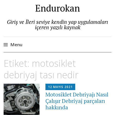
Endurokan
Giriş ve İleri seviye kendin yap uygulamaları
içeren yazılı kaynak
Menu
Skip
Etiket:
motosiklet
to
content
debriyaj tası nedir
12 MAYIS 2021
Motosiklet Debriyajı Nasıl
Çalışır Debriyaj parçaları
hakkında