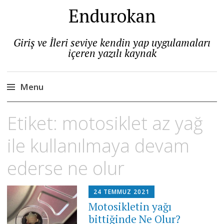
Endurokan
Giriş ve İleri seviye kendin yap uygulamaları
içeren yazılı kaynak
Menu
Skip
Etiket:
motosiklet az yağ
to
content
ile kullanılmaya devam
ederse ne olur
24 TEMMUZ 2021
Motosikletin yağı
bittiğinde Ne Olur?