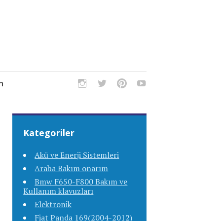
m
Kategoriler
Akü ve Enerji Sistemleri
Araba Bakım onarım
Bmw F650-F800 Bakım ve
Kullanım klavuzları
Elektronik
Fiat Panda 169(2004-2012)