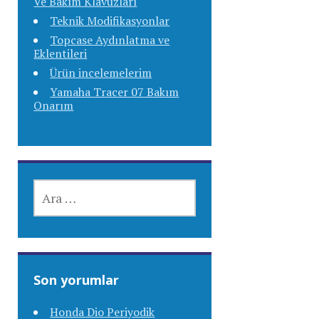
Ve Bakım Klavuzları
Teknik Modifikasyonlar
Topcase Aydınlatma ve
Eklentileri
Ürün incelemelerim
Yamaha Tracer 07 Bakım
Onarım
ARAMA:
Son yorumlar
Honda Dio Periyodik