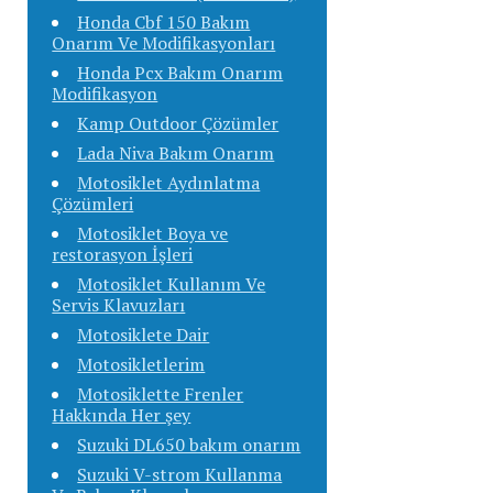
Honda Cbf 150 Bakım
Onarım Ve Modifikasyonları
Honda Pcx Bakım Onarım
Modifikasyon
Kamp Outdoor Çözümler
Lada Niva Bakım Onarım
Motosiklet Aydınlatma
Çözümleri
Motosiklet Boya ve
restorasyon İşleri
Motosiklet Kullanım Ve
Servis Klavuzları
Motosiklete Dair
Motosikletlerim
Motosiklette Frenler
Hakkında Her şey
Suzuki DL650 bakım onarım
Suzuki V-strom Kullanma