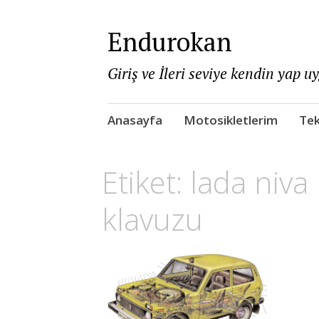
Endurokan
Giriş ve İleri seviye kendin yap u
Skip
Anasayfa
Motosikletlerim
Tek
to
content
Etiket:
lada niva
klavuzu