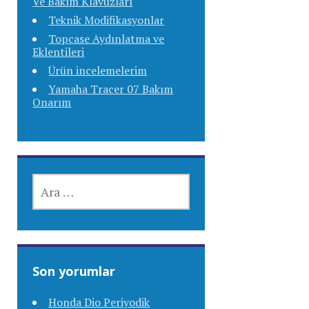
Ve Bakım Klavuzları
Teknik Modifikasyonlar
Topcase Aydınlatma ve
Eklentileri
Ürün incelemelerim
Yamaha Tracer 07 Bakım
Onarım
ARAMA:
Son yorumlar
Honda Dio Periyodik