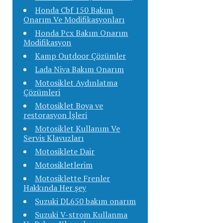
Honda Cbf 150 Bakım
Onarım Ve Modifikasyonları
Honda Pcx Bakım Onarım
Modifikasyon
Kamp Outdoor Çözümler
Lada Niva Bakım Onarım
Motosiklet Aydınlatma
Çözümleri
Motosiklet Boya ve
restorasyon İşleri
Motosiklet Kullanım Ve
Servis Klavuzları
Motosiklete Dair
Motosikletlerim
Motosiklette Frenler
Hakkında Her şey
Suzuki DL650 bakım onarım
Suzuki V-strom Kullanma