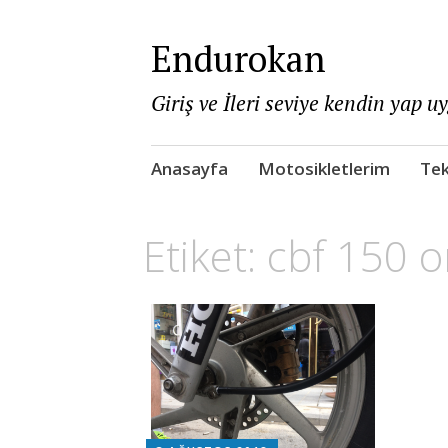
Endurokan
Giriş ve İleri seviye kendin yap u
Skip
Anasayfa
Motosikletlerim
Tek
to
content
Etiket:
cbf 150 or