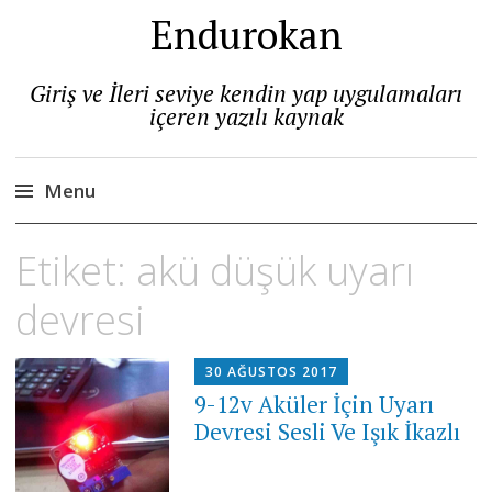
Endurokan
Giriş ve İleri seviye kendin yap uygulamaları
içeren yazılı kaynak
Menu
Skip
Etiket:
akü düşük uyarı
to
content
devresi
30 AĞUSTOS 2017
9-12v Aküler İçin Uyarı
Devresi Sesli Ve Işık İkazlı