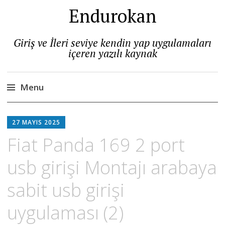
Endurokan
Giriş ve İleri seviye kendin yap uygulamaları
içeren yazılı kaynak
Menu
Skip
to
27 MAYIS 2025
content
Fiat Panda 169 2 port
usb girişi Montajı arabaya
sabit usb girişi
uygulaması (2)