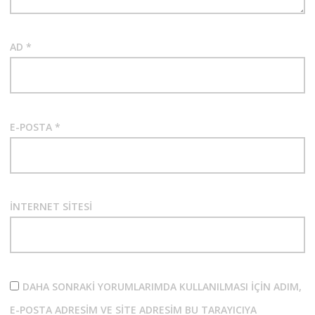
AD
*
E-POSTA
*
İNTERNET SITESI
DAHA SONRAKI YORUMLARIMDA KULLANILMASI IÇIN ADIM,
E-POSTA ADRESIM VE SITE ADRESIM BU TARAYICIYA