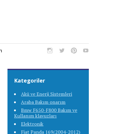
m
Kategoriler
Akü ve Enerji Sistemleri
Araba Bakım onarım
Bmw F650-F800 Bakım ve
Kullanım klavuzları
Elektronik
Fiat Panda 169(2004-2012)