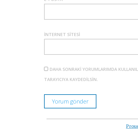
İNTERNET SITESI
DAHA SONRAKI YORUMLARIMDA KULLANILMA
TARAYICIYA KAYDEDILSIN.
Prou