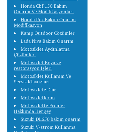
Honda Cbf 150 Bakım
Onarım Ve Modifikasyonları
Honda Pcx Bakım Onarım
Modifikasyon
Kamp Outdoor Çözümler
Lada Niva Bakım Onarım
Motosiklet Aydınlatma
Çözümleri
Motosiklet Boya ve
restorasyon İşleri
Motosiklet Kullanım Ve
Servis Klavuzları
Motosiklete Dair
Motosikletlerim
Motosiklette Frenler
Hakkında Her şey
Suzuki DL650 bakım onarım
Suzuki V-strom Kullanma