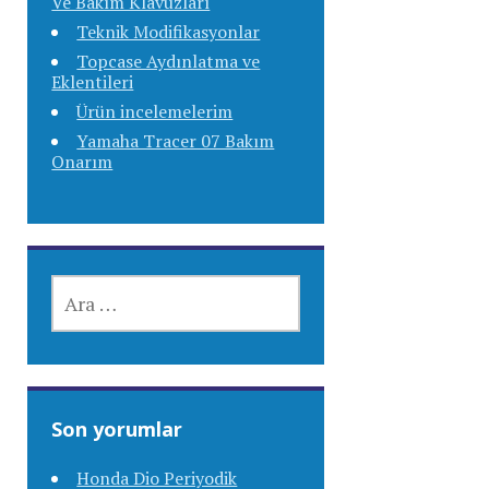
Ve Bakım Klavuzları
Teknik Modifikasyonlar
Topcase Aydınlatma ve
Eklentileri
Ürün incelemelerim
Yamaha Tracer 07 Bakım
Onarım
ARAMA:
Son yorumlar
Honda Dio Periyodik