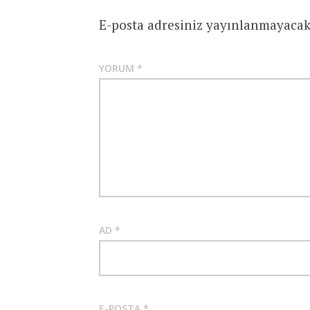
E-posta adresiniz yayınlanmayacak
YORUM
*
AD
*
E-POSTA
*