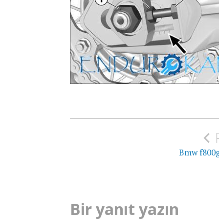
Yazı
gezinmesi
Bmw f800gs 
Bir yanıt yazın