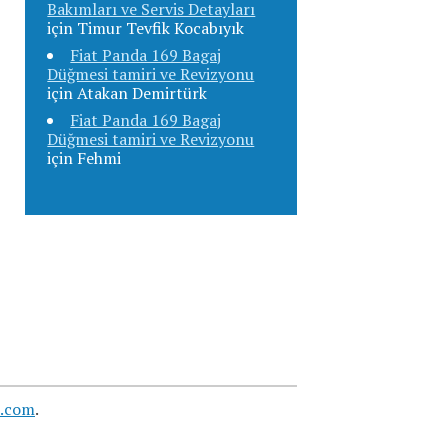
Bakımları ve Servis Detayları
için
Timur Tevfik Kocabıyık
Fiat Panda 169 Bagaj
Düğmesi tamiri ve Revizyonu
için
Atakan Demirtürk
Fiat Panda 169 Bagaj
Düğmesi tamiri ve Revizyonu
için
Fehmi
s.com
.