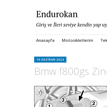
Endurokan
Giriş ve İleri seviye kendin yap u
Skip
Anasayfa
Motosikletlerim
Tek
to
content
10 HAZIRAN 2024
Bmw f800gs Zinci