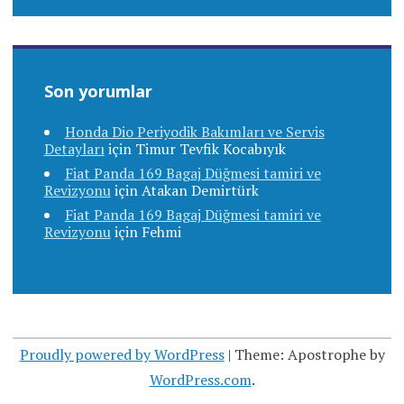
Son yorumlar
Honda Dio Periyodik Bakımları ve Servis
Detayları
için
Timur Tevfik Kocabıyık
Fiat Panda 169 Bagaj Düğmesi tamiri ve
Revizyonu
için
Atakan Demirtürk
Fiat Panda 169 Bagaj Düğmesi tamiri ve
Revizyonu
için
Fehmi
Proudly powered by WordPress
|
Theme: Apostrophe by
WordPress.com
.