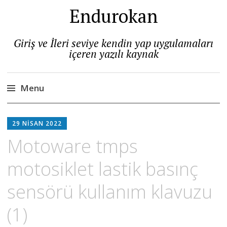
Endurokan
Giriş ve İleri seviye kendin yap uygulamaları
içeren yazılı kaynak
Menu
Skip
to
29 NISAN 2022
content
Motoware tmps
motosiklet lastik basınç
sensörü kullanım klavuzu
(1)