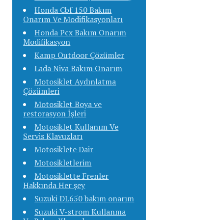
Honda Cbf 150 Bakım
Onarım Ve Modifikasyonları
Honda Pcx Bakım Onarım
Modifikasyon
Kamp Outdoor Çözümler
Lada Niva Bakım Onarım
Motosiklet Aydınlatma
Çözümleri
Motosiklet Boya ve
restorasyon İşleri
Motosiklet Kullanım Ve
Servis Klavuzları
Motosiklete Dair
Motosikletlerim
Motosiklette Frenler
Hakkında Her şey
Suzuki DL650 bakım onarım
Suzuki V-strom Kullanma