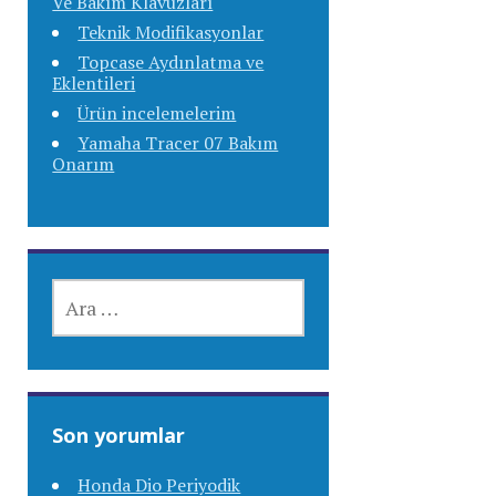
Ve Bakım Klavuzları
Teknik Modifikasyonlar
Topcase Aydınlatma ve
Eklentileri
Ürün incelemelerim
Yamaha Tracer 07 Bakım
Onarım
ARAMA:
Son yorumlar
Honda Dio Periyodik