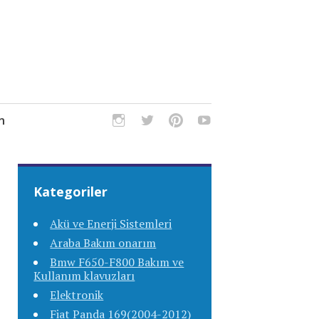
m
Kategoriler
Akü ve Enerji Sistemleri
Araba Bakım onarım
Bmw F650-F800 Bakım ve
Kullanım klavuzları
Elektronik
Fiat Panda 169(2004-2012)