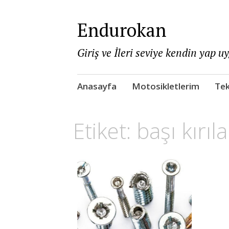
Endurokan
Giriş ve İleri seviye kendin yap u
Skip
Anasayfa
Motosikletlerim
Tek
to
content
Etiket:
başı kırıl