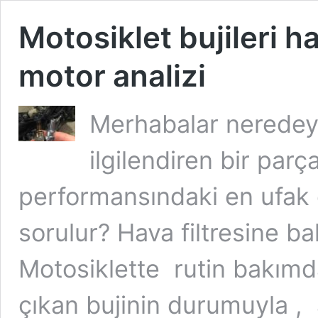
Motosiklet bujileri h
motor analizi
Merhabalar neredeys
ilgilendiren bir parç
performansındaki en ufa
sorulur? Hava filtresine ba
Motosiklette rutin bakımd
çıkan bujinin durumuyla , 