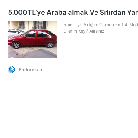
5.000TL’ye Araba almak Ve Sıfırdan Ya
5bin Tlye Aldığım Citroen zx 1.4i Mod
Dilerim Keyif Alırsınız.
Endurokan