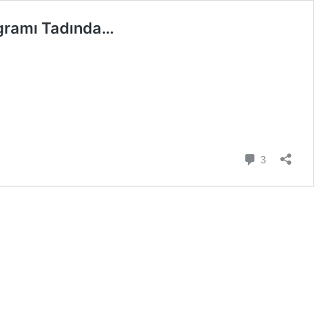
ogramı Tadında…
Yorum
3